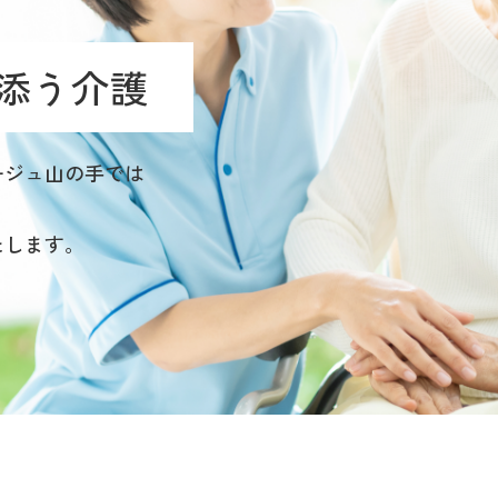
添う介護
ージュ山の手では
たします。