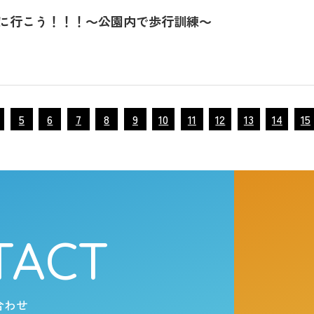
に行こう！！！～公園内で歩行訓練～
5
6
7
8
9
10
11
12
13
14
15
TACT
合わせ