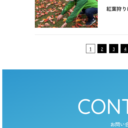
紅葉狩り
1
2
3
4
CON
お問い