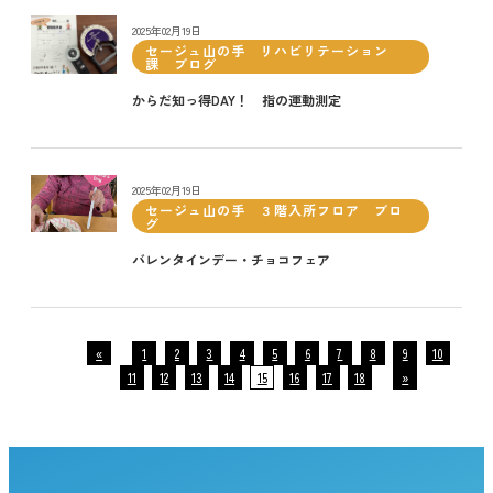
2025年02月19日
セージュ山の手 リハビリテーション
課 ブログ
からだ知っ得DAY！ 指の運動測定
2025年02月19日
セージュ山の手 ３階入所フロア ブロ
グ
バレンタインデー・チョコフェア
«
1
2
3
4
5
6
7
8
9
10
11
12
13
14
15
16
17
18
»