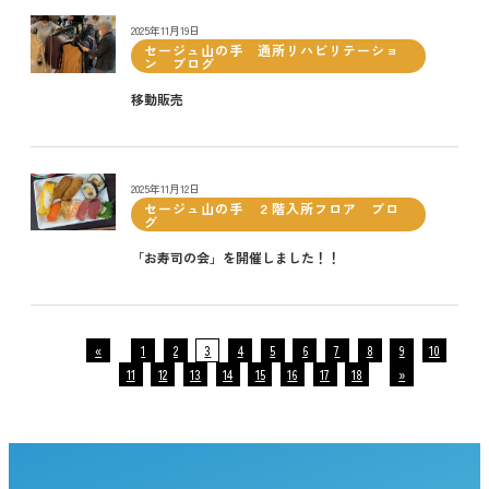
2025年11月19日
セージュ山の手 通所リハビリテーショ
ン ブログ
移動販売
2025年11月12日
セージュ山の手 ２階入所フロア ブロ
グ
「お寿司の会」を開催しました！！
«
1
2
3
4
5
6
7
8
9
10
11
12
13
14
15
16
17
18
»