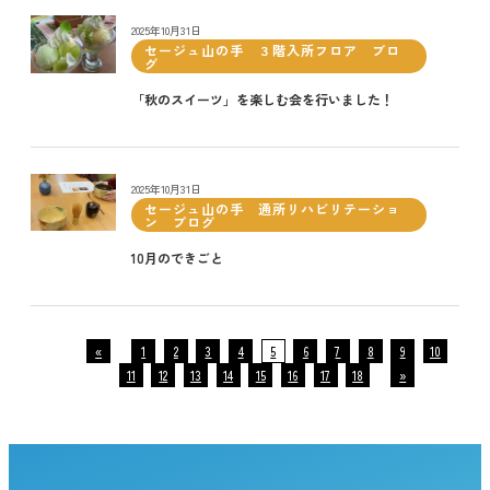
2025年10月31日
セージュ山の手 ３階入所フロア ブロ
グ
「秋のスイーツ」を楽しむ会を行いました！
2025年10月31日
セージュ山の手 通所リハビリテーショ
ン ブログ
10月のできごと
«
1
2
3
4
5
6
7
8
9
10
11
12
13
14
15
16
17
18
»