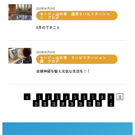
2025年08月29日
セージュ山の手 通所リハビリテーショ
ン ブログ
8月のできごと
2025年08月29日
セージュ山の手 リハビリテーション
課 ブログ
自律神経を整え元気な生活を！！
«
1
2
3
4
5
6
7
8
9
10
11
12
13
14
15
16
17
18
»